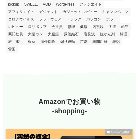
pickup
SWELL.
VOD
WordPress
アソシエイト
アフィリエイト
ガジェット
ガジェット.レビュー
キャンンペ－ン
コロナウイルス
ソフトウェア
トラック
パソコン
ホラー
レビュー
ロリポップ
会社員
修理
健康
内視鏡
冬道
函館
嘱託社員
大腸ガン
大腸癌
尿管結石
岩見沢
抗がん剤
料理
旅 旅行
根室
海外保険
煽り運転
芦別
車間距離
雑記
雪国
Amazonでお買い物
-shopping-
Amazon活用術