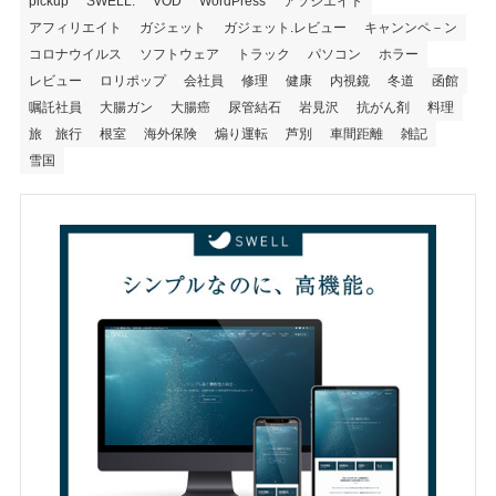
pickup
SWELL.
VOD
WordPress
アソシエイト
アフィリエイト
ガジェット
ガジェット.レビュー
キャンンペ－ン
コロナウイルス
ソフトウェア
トラック
パソコン
ホラー
レビュー
ロリポップ
会社員
修理
健康
内視鏡
冬道
函館
嘱託社員
大腸ガン
大腸癌
尿管結石
岩見沢
抗がん剤
料理
旅 旅行
根室
海外保険
煽り運転
芦別
車間距離
雑記
雪国