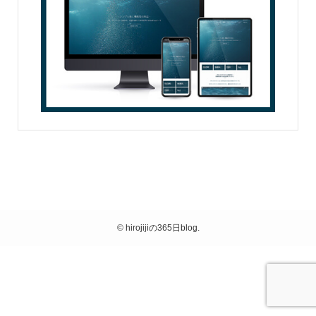
©
hirojijiの365日blog.