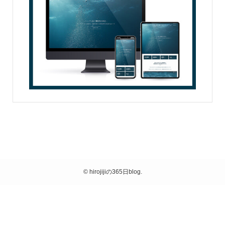
©
hirojijiの365日blog.