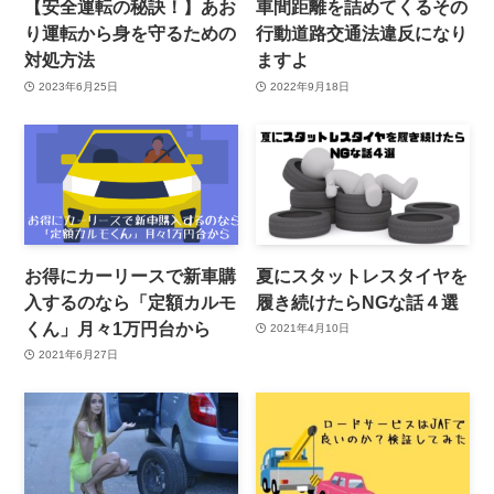
【安全運転の秘訣！】あお
車間距離を詰めてくるその
り運転から身を守るための
行動道路交通法違反になり
対処方法
ますよ
2023年6月25日
2022年9月18日
お得にカーリースで新車購
夏にスタットレスタイヤを
入するのなら「定額カルモ
履き続けたらNGな話４選
くん」月々1万円台から
2021年4月10日
2021年6月27日