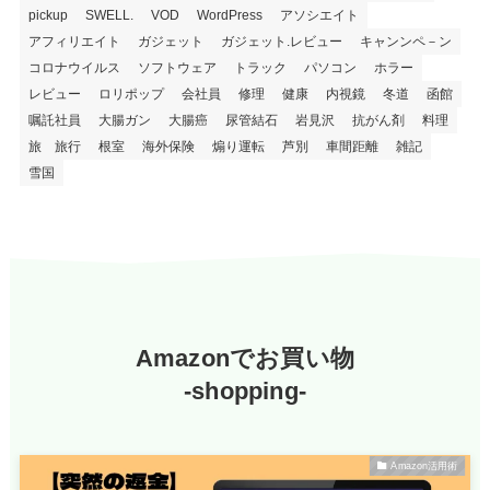
pickup
SWELL.
VOD
WordPress
アソシエイト
アフィリエイト
ガジェット
ガジェット.レビュー
キャンンペ－ン
コロナウイルス
ソフトウェア
トラック
パソコン
ホラー
レビュー
ロリポップ
会社員
修理
健康
内視鏡
冬道
函館
嘱託社員
大腸ガン
大腸癌
尿管結石
岩見沢
抗がん剤
料理
旅 旅行
根室
海外保険
煽り運転
芦別
車間距離
雑記
雪国
Amazonでお買い物
-shopping-
Amazon活用術