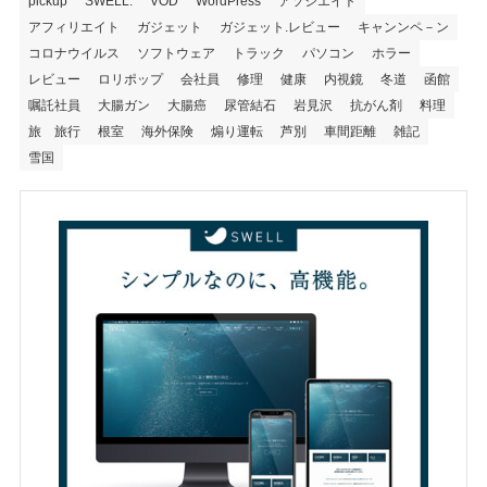
pickup
SWELL.
VOD
WordPress
アソシエイト
アフィリエイト
ガジェット
ガジェット.レビュー
キャンンペ－ン
コロナウイルス
ソフトウェア
トラック
パソコン
ホラー
レビュー
ロリポップ
会社員
修理
健康
内視鏡
冬道
函館
嘱託社員
大腸ガン
大腸癌
尿管結石
岩見沢
抗がん剤
料理
旅 旅行
根室
海外保険
煽り運転
芦別
車間距離
雑記
雪国