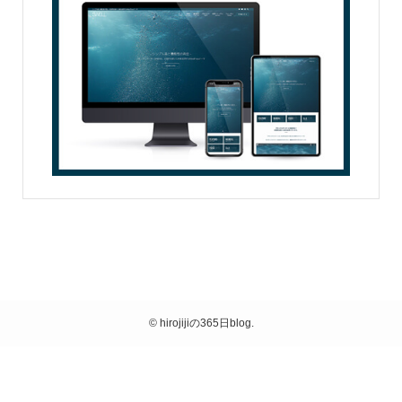
©
hirojijiの365日blog.