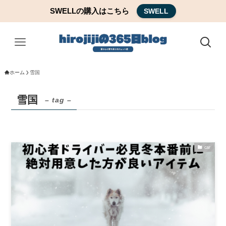
SWELLの購入はこちら
SWELL
ホーム
雪国
雪国
– tag –
car