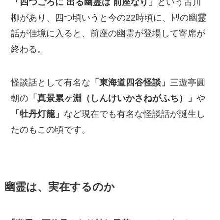
「四つごろに 出る幽霊は 前座なり」
という古川
柳があり、四つ頃いうと今の22時頃に、ﾄﾘの幽霊
話が佳境に入ると、前座の幽霊が登場して寄席が
終わる。
怪談話として有名な
「東海道四谷怪談」
三遊亭圓
朝の
「真景累ヶ淵（しんけいかさねがふち）」
や
「牡丹灯籠」
など現在でも有名な怪談話が誕生し
たのもこの頃です。
幽霊は、実在するのか