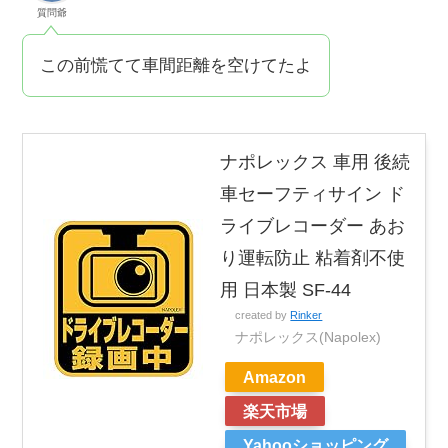
質問爺
この前慌てて車間距離を空けてたよ
ナポレックス 車用 後続
車セーフティサイン ド
ライブレコーダー あお
り運転防止 粘着剤不使
用 日本製 SF-44
created by
Rinker
ナポレックス(Napolex)
Amazon
楽天市場
Yahooショッピング