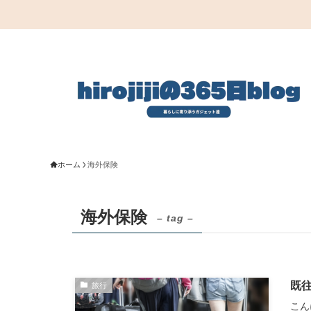
ホーム
海外保険
海外保険
– tag –
既
旅行
こん