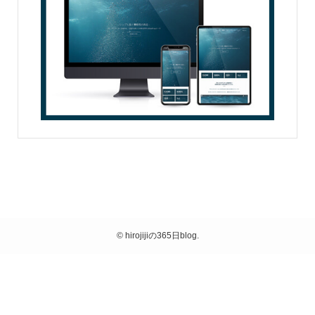
©
hirojijiの365日blog.